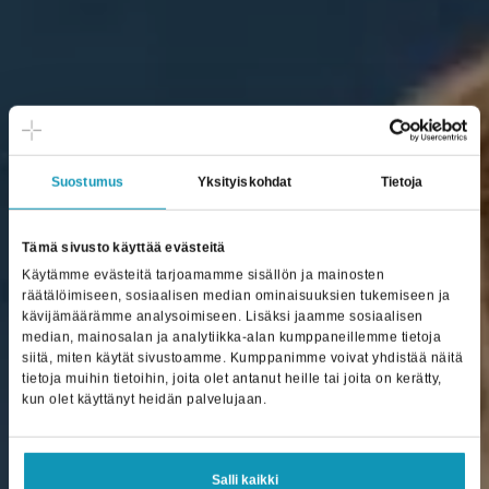
Proseduuri+Cloud
Suostumus
Yksityiskohdat
Tietoja
ERP yrityksesi
Tämä sivusto käyttää evästeitä
ehdoilla.
Käytämme evästeitä tarjoamamme sisällön ja mainosten
räätälöimiseen, sosiaalisen median ominaisuuksien tukemiseen ja
Selkeämpi arki.
kävijämäärämme analysoimiseen. Lisäksi jaamme sosiaalisen
median, mainosalan ja analytiikka-alan kumppaneillemme tietoja
siitä, miten käytät sivustoamme. Kumppanimme voivat yhdistää näitä
tietoja muihin tietoihin, joita olet antanut heille tai joita on kerätty,
Tutustu ratkaisuun
Laske kuukausihinta
kun olet käyttänyt heidän palvelujaan.
Salli kaikki