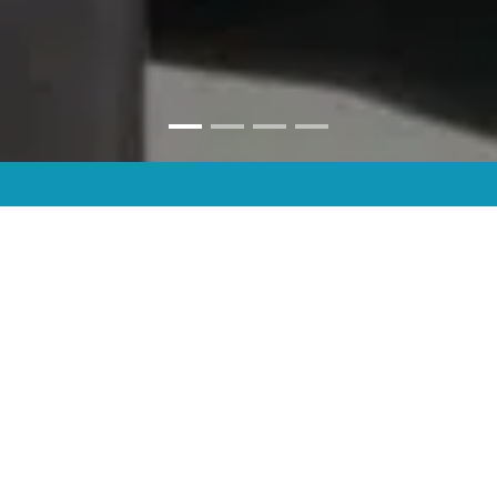
Toiminnan­ohjauksella on väliä
Onnistunut toiminnanohjausjärjestelmä (ERP) eli yrityksen eri
toimintoja yhdistävä tietojärjestelmä nousee keskeiseksi
kilpailutekijäksi, mitä enemmän palveluita, tavaraa ja tietoa
liikkuu. Proseduurilla me tunnemme sekä liiketoimintaprosessit
että IT-ratkaisut.