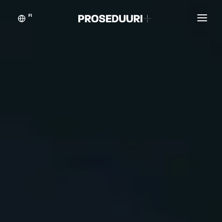
FI
Asiakastarinat
Proseduuri
Yhteystiedot
Blogikynän taikaa