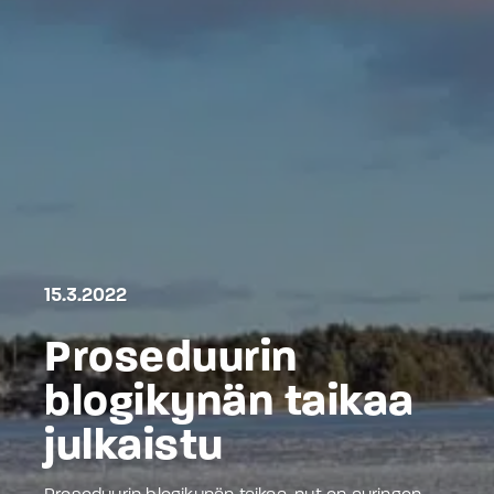
15.3.2022
Proseduurin
blogikynän taikaa
julkaistu