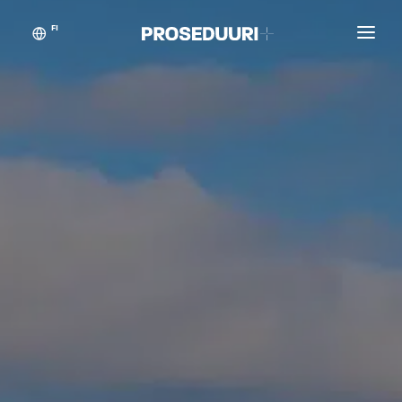
FI
Asiakastarinat
Proseduuri
Yhteystiedot
Blogikynän taikaa