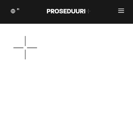
FI
Asiakastarinat
Proseduuri
Yhteystiedot
Blogikynän taikaa