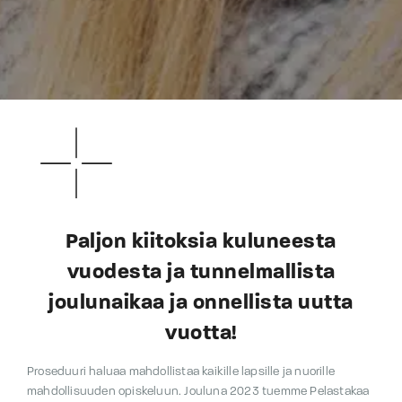
Paljon kiitoksia kuluneesta
vuodesta ja tunnelmallista
joulunaikaa ja onnellista uutta
vuotta!
Proseduuri haluaa mahdollistaa kaikille lapsille ja nuorille
mahdollisuuden opiskeluun. Jouluna 2023 tuemme Pelastakaa