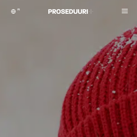
FI
Asiakastarinat
Proseduuri
Yhteystiedot
Blogikynän taikaa