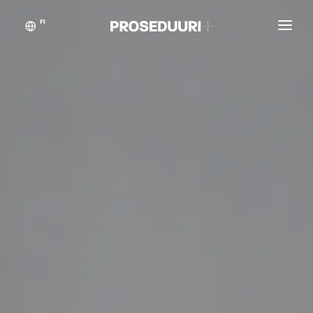
FI
Asiakastarinat
Proseduuri
Yhteystiedot
Blogikynän taikaa