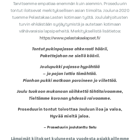
Tarvitsemme empatiaa enemmän kuin aiemmin. Proseduurin
tontut iloitsevat merkityksellisen asian tiimoilta. Jouluna 2020
tuemme Pelastakaa Lasten kotimaan työtä. Joululahjoitusten
turvin ehkäistään syrjäytymistä ja autetaan kotimaan
vähävaraisia lapsiperheitä. Merkityksellistä lisätietoa:
https://www.pelastakaalapset.fi/
Tontut pukinpajassa ahkerasti häärii,
Pakettejahan ne siellä käärii.
Joulupukki pajassa hypähtää
– ja pajan lattia tömähtää.
Pianhan pukki matkaan poroineen jo viilettää.
Joulu tuokoon mukanaan säihkettä tähtitaivaamme,
Tieltämme koronan yhdessä raivaamme.
Proseduurin tontut toivottaa Jouluun iloa ja valoa,
Hyvää mieltä jaloa.
– Proseduurin joulutonttu Satu
Lämpimät kiitokset kuluneesta vuodesta asiakkaillemme