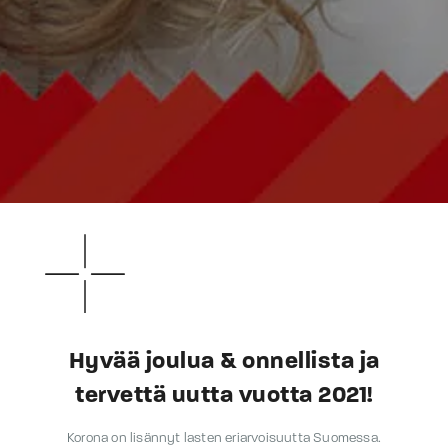
Hyvää joulua & onnellista ja
tervettä uutta vuotta 2021!
Korona on lisännyt lasten eriarvoisuutta Suomessa.