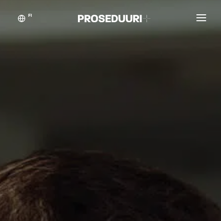
FI
Asiakastarinat
Proseduuri
Yhteystiedot
Blogikynän taikaa