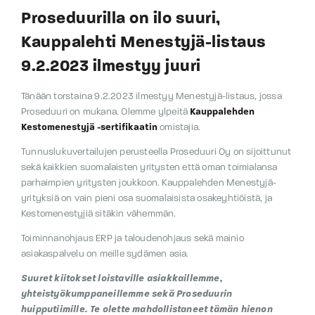
Proseduurilla on ilo suuri,
Kauppalehti Menestyjä-listaus
9.2.2023 ilmestyy juuri
Tänään torstaina 9.2.2023 ilmestyy Menestyjä-listaus, jossa
Proseduuri on mukana. Olemme ylpeitä
Kauppalehden
Kestomenestyjä -sertifikaatin
omistajia.
Tunnuslukuvertailujen perusteella Proseduuri Oy on sijoittunut
sekä kaikkien suomalaisten yritysten että oman toimialansa
parhaimpien yritysten joukkoon. Kauppalehden Menestyjä-
yrityksiä on vain pieni osa suomalaisista osakeyhtiöistä, ja
Kestomenestyjiä sitäkin vähemmän.
Toiminnanohjaus ERP ja taloudenohjaus sekä mainio
asiakaspalvelu on meille sydämen asia.
Suuret kiitokset loistaville asiakkaillemme,
yhteistyökumppaneillemme sekä Proseduurin
huipputiimille. Te olette mahdollistaneet tämän hienon