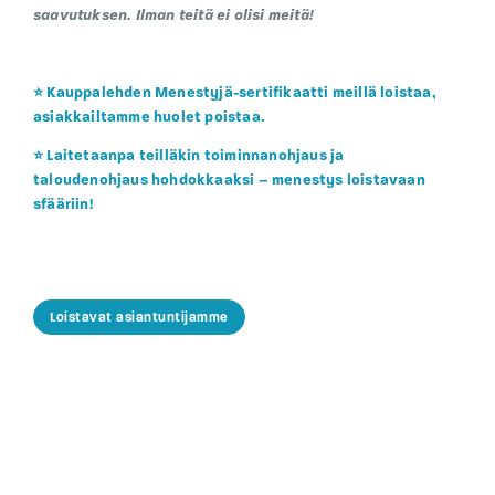
saavutuksen. Ilman teitä ei olisi meitä!
⭐ Kauppalehden Menestyjä-sertifikaatti meillä loistaa,
asiakkailtamme huolet poistaa.
⭐ Laitetaanpa teilläkin toiminnanohjaus ja
taloudenohjaus hohdokkaaksi – menestys loistavaan
sfääriin!
Loistavat asiantuntijamme