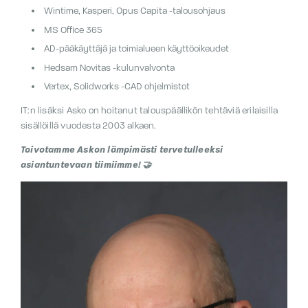
Wintime, Kasperi, Opus Capita -talousohjaus
MS Office 365
AD-pääkäyttäjä ja toimialueen käyttöoikeudet
Hedsam Novitas -kulunvalvonta
Vertex, Solidworks -CAD ohjelmistot
IT:n lisäksi Asko on hoitanut talouspäällikön tehtäviä erilaisilla
sisällöillä vuodesta 2003 alkaen.
Toivotamme Askon lämpimästi tervetulleeksi
asiantuntevaan tiimiimme! 🤝