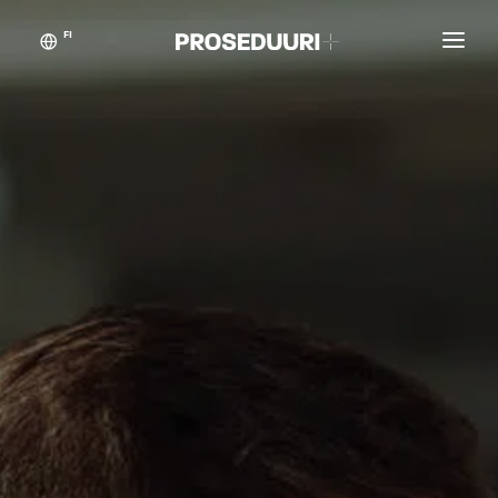
FI
Asiakastarinat
Proseduuri
Yhteystiedot
Blogikynän taikaa