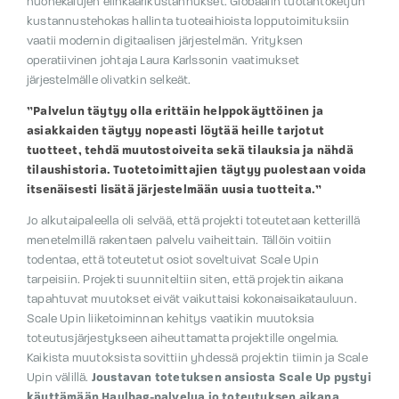
huonekalujen elinkaarikustannukset. Globaalin tuotantoketjun
kustannustehokas hallinta tuoteaihioista lopputoimituksiin
vaatii modernin digitaalisen järjestelmän. Yrityksen
operatiivinen johtaja Laura Karlssonin vaatimukset
järjestelmälle olivatkin selkeät.
”Palvelun täytyy olla erittäin helppokäyttöinen ja
asiakkaiden täytyy nopeasti löytää heille tarjotut
tuotteet, tehdä muutostoiveita sekä tilauksia ja nähdä
tilaushistoria. Tuotetoimittajien täytyy puolestaan voida
itsenäisesti lisätä järjestelmään uusia tuotteita.”
Jo alkutaipaleella oli selvää, että projekti toteutetaan ketterillä
menetelmillä rakentaen palvelu vaiheittain. Tällöin voitiin
todentaa, että toteutetut osiot soveltuivat Scale Upin
tarpeisiin. Projekti suunniteltiin siten, että projektin aikana
tapahtuvat muutokset eivät vaikuttaisi kokonaisaikatauluun.
Scale Upin liiketoiminnan kehitys vaatikin muutoksia
toteutusjärjestykseen aiheuttamatta projektille ongelmia.
Kaikista muutoksista sovittiin yhdessä projektin tiimin ja Scale
Upin välillä.
Joustavan totetuksen ansiosta Scale Up pystyi
käyttämään Haulbag-palvelua jo toteutuksen aikana