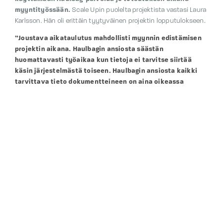
myyntityössään.
Scale Upin puolelta projektista vastasi Laura
Karlsson. Hän oli erittäin tyytyväinen projektin lopputulokseen.
”Joustava aikataulutus mahdollisti myynnin edistämisen
projektin aikana. Haulbagin ansiosta säästän
huomattavasti työaikaa kun tietoja ei tarvitse siirtää
käsin järjestelmästä toiseen. Haulbagin ansiosta kaikki
tarvittava tieto dokumentteineen on aina oikeassa
paikassa.”
Projektin tiimi on tyytyväinen lopputulokseen:
”Olemme ylpeitä ja yllätyneitäkin kuinka hyvin palvelu
saatiin vastamaan Scale Upin globaaleihin tarpeisiin. Ei
ole itsestään selvää että eri käyttäjäryhmät eri puolilla
maapalloa pystyvät käyttämään samaa palvelua
muodostaen tehokkaan kokonaisuuden.”
Projektissa Scale Upin koko operatiivinen liiketoiminta,
sisältäen asiakkuuksien hallinnan (CRM), tilausten ja
toimitusten käsittelyn, laskutuksen sekä varastonhallinnan,
siirrettiin Haulbag-palvelun päälle. Palvelussa on lisäksi