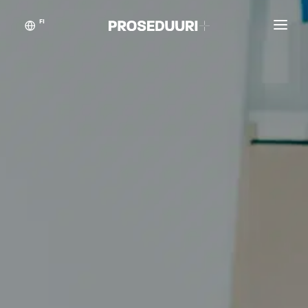
FI
Asiakastarinat
Proseduuri
Yhteystiedot
Blogikynän taikaa