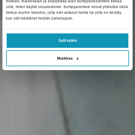
järjestelmä.
median, mainosalan ja analytiikka-alan kumppaneillemme tietoja
siitä, miten käytät sivustoamme. Kumppanimme voivat yhdistää näitä
tietoja muihin tietoihin, joita olet antanut heille tai joita on kerätty,
kun olet käyttänyt heidän palvelujaan.
Lue lisää Jeevesistä
Ota yhteyttä
Salli kaikki
Muokkaa