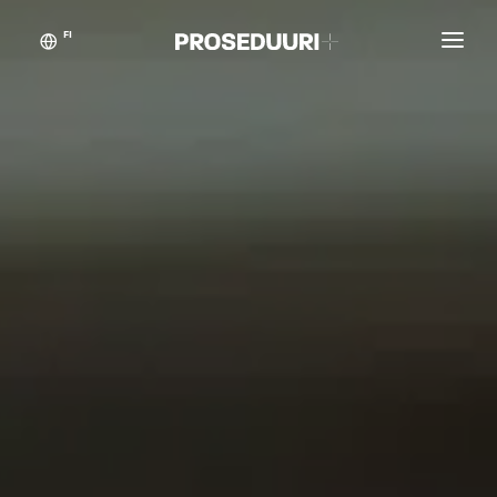
FI
Asiakastarinat
Proseduuri
Yhteystiedot
Blogikynän taikaa