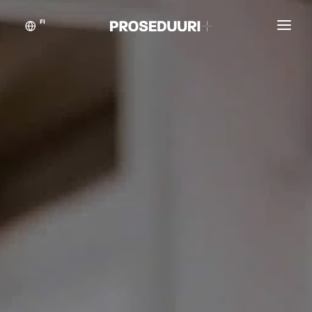
FI
Asiakastarinat
Proseduuri
Yhteystiedot
Blogikynän taikaa