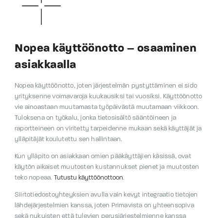
Nopea käyttöönotto – osaaminen
asiakkaalla
Nopea käyttöönotto, joten järjestelmän pystyttäminen ei sido
yrityksenne voimavaroja kuukausiksi tai vuosiksi. Käyttöönotto
vie ainoastaan muutamasta työpäivästä muutamaan viikkoon.
Tuloksena on työkalu, jonka tietosisältö sääntöineen ja
raportteineen on viritetty tarpeidenne mukaan sekä käyttäjät ja
ylläpitäjät koulutettu sen hallintaan.
Kun ylläpito on asiakkaan omien pääkäyttäjien käsissä, ovat
käytön aikaiset muutosten kustannukset pienet ja muutosten
teko nopeaa.
Tutustu käyttöönottoon
.
Siirtotiedostoyhteyksien avulla vain kevyt integraatio tietojen
lähdejärjestelmien kanssa, joten Primavista on yhteensopiva
sekä nykyisten että tulevien perusjärjestelmienne kanssa