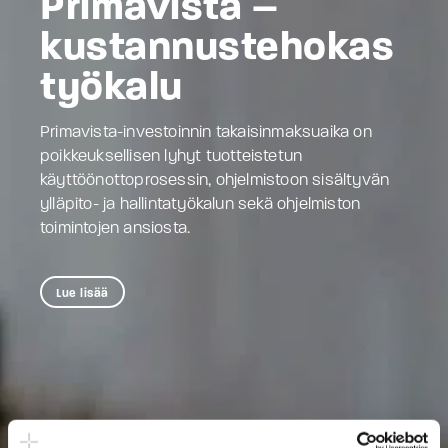
Primavista –
kustannustehokas
työkalu
Primavista-investoinnin takaisinmaksuaika on
poikkeuksellisen lyhyt tuotteistetun
käyttöönottoprosessin, ohjelmistoon sisältyvän
ylläpito- ja hallintatyökalun sekä ohjelmiston
toimintojen ansiosta.
Lue lisää