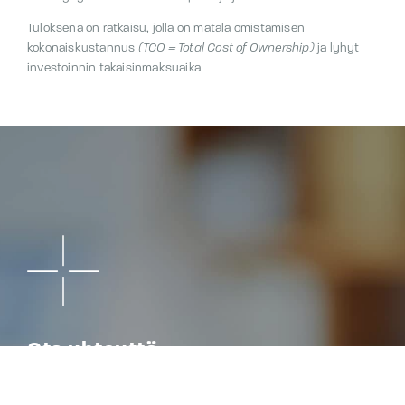
Tuloksena on ratkaisu, jolla on matala omistamisen
kokonaiskustannus
(TCO = Total Cost of Ownership)
ja lyhyt
investoinnin takaisinmaksuaika
Ota yhteyttä
Haluatko lisätietoa Jeevesistä tai opastusta jo