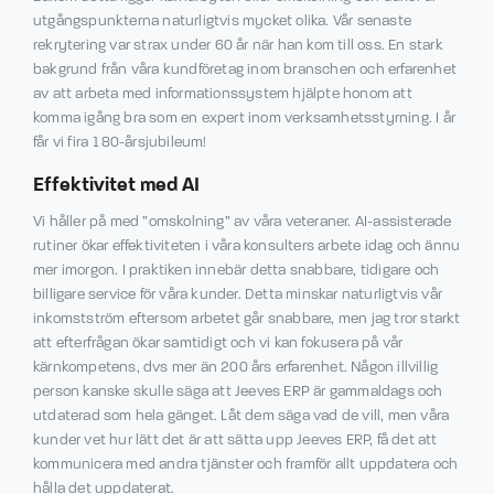
utgångspunkterna naturligtvis mycket olika. Vår senaste
rekrytering var strax under 60 år när han kom till oss. En stark
bakgrund från våra kundföretag inom branschen och erfarenhet
av att arbeta med informationssystem hjälpte honom att
komma igång bra som en expert inom verksamhetsstyrning. I år
får vi fira 180-årsjubileum!
Effektivitet med AI
Vi håller på med ”omskolning” av våra veteraner. AI-assisterade
rutiner ökar effektiviteten i våra konsulters arbete idag och ännu
mer imorgon. I praktiken innebär detta snabbare, tidigare och
billigare service för våra kunder. Detta minskar naturligtvis vår
inkomstström eftersom arbetet går snabbare, men jag tror starkt
att efterfrågan ökar samtidigt och vi kan fokusera på vår
kärnkompetens, dvs mer än 200 års erfarenhet. Någon illvillig
person kanske skulle säga att Jeeves ERP är gammaldags och
utdaterad som hela gänget. Låt dem säga vad de vill, men våra
kunder vet hur lätt det är att sätta upp Jeeves ERP, få det att
kommunicera med andra tjänster och framför allt uppdatera och
hålla det uppdaterat.