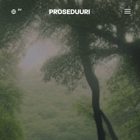
SV
Kundberättelser
Proseduuri
Kontakt
Blogg